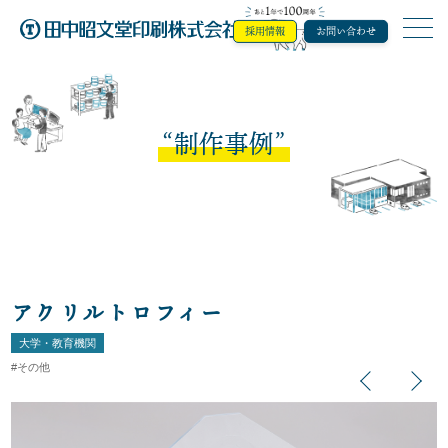
採用情報
お問い合わせ
田中昭文堂印
制作事例
アクリルトロフィー
大学・教育機関
その他
Previous
Next