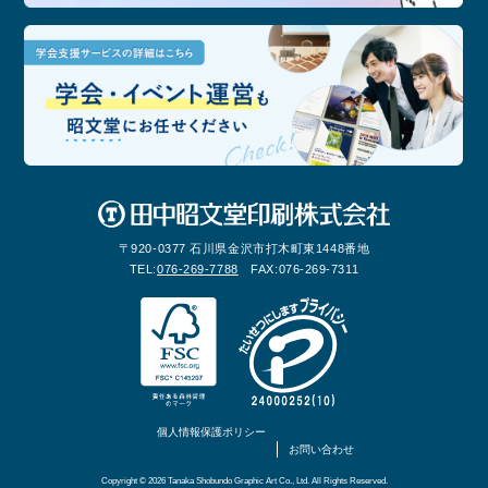
印刷
学会
〒920-0377 石川県金沢市打木町東1448番地
TEL:
076-269-7788
FAX:
076-269-7311
FSC認証
Pマーク
個人情報保護ポリシー
お問い合わせ
Copyright ©
2026 Tanaka Shobundo Graphic Art Co., Ltd. All Rights Reserved.