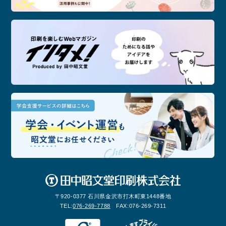
記念
印刷
学会
〒920-0377 石川県金沢市打木町東1448番地
TEL:
076-269-7788
FAX:
076-269-7311
FSC認証
Pマーク