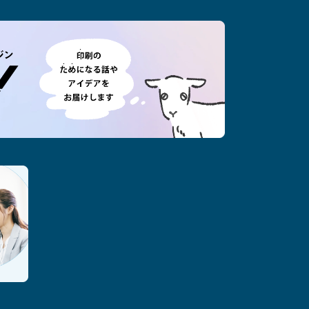
フレーム
印刷を楽しむウェ
学会支援サービス