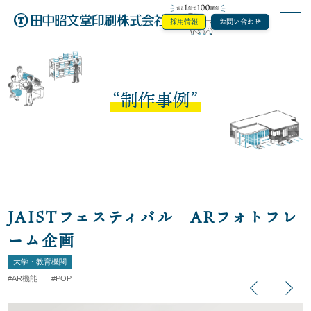
採用情報
お問い合わせ
田中昭文堂印
制作事例
JAISTフェスティバル ARフォトフレ
ーム企画
大学・教育機関
AR機能
POP
Previous
Next