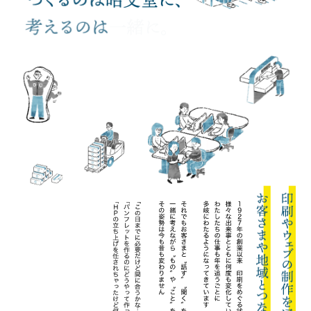
Goo
つ
昭
考
一