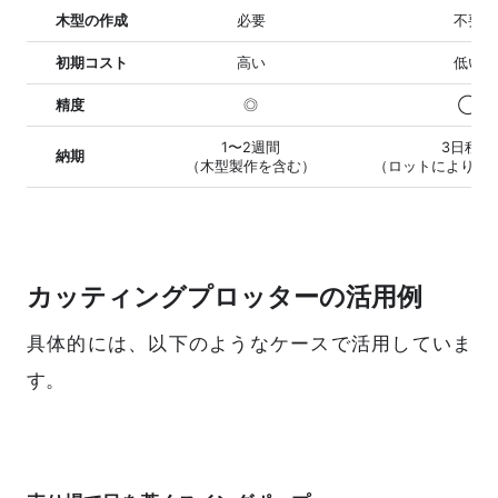
木型の作成
必要
不要
初期コスト
高い
低い
精度
◎
◯
1〜2週間
3日程度
納期
（木型製作を含む）
（ロットにより前
カッティングプロッターの活用例
具体的には、以下のようなケースで活用していま
す。