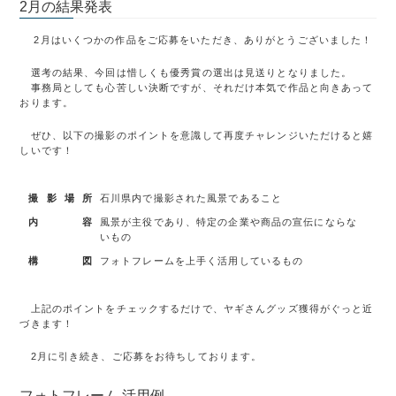
2月の結果発表
2月はいくつかの作品をご応募をいただき、ありがとうございました！
選考の結果、今回は惜しくも優秀賞の選出は見送りとなりました。
事務局としても心苦しい決断ですが、それだけ本気で作品と向きあって
おります。
ぜひ、以下の撮影のポイントを意識して再度チャレンジいただけると嬉
しいです！
撮影場所
石川県内で撮影された風景であること
内容
風景が主役であり、特定の企業や商品の宣伝にならな
いもの
構図
フォトフレームを上手く活用しているもの
上記のポイントをチェックするだけで、ヤギさんグッズ獲得がぐっと近
づきます！
2月に引き続き、ご応募をお待ちしております。
フォトフレーム 活用例