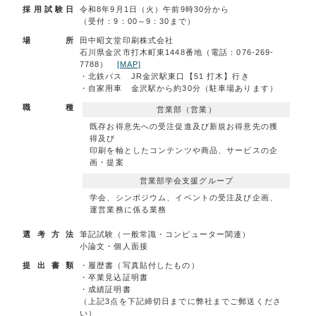
採用試験日
令和8年9月1日（火）午前9時30分から
（受付：9：00～9：30まで）
場所
田中昭文堂印刷株式会社
石川県金沢市打木町東1448番地（電話：076-269-
7788）
[MAP]
・北鉄バス JR金沢駅東口【51 打木】行き
・自家用車 金沢駅から約30分（駐車場あります）
職種
営業部（営業）
既存お得意先への受注促進及び新規お得意先の獲
得及び
印刷を軸としたコンテンツや商品、サービスの企
画・提案
営業部学会支援グループ
学会、シンポジウム、イベントの受注及び企画、
運営業務に係る業務
選考方法
筆記試験（一般常識・コンピューター関連）
小論文・個人面接
提出書類
・履歴書（写真貼付したもの）
・卒業見込証明書
・成績証明書
（上記3点を下記締切日までに弊社までご郵送くださ
い）