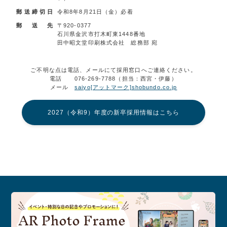
郵送締切日
令和8年8月21日（金）必着
郵 送 先
〒920-0377
石川県金沢市打木町東1448番地
田中昭文堂印刷株式会社 総務部 宛
ご不明な点は電話、メールにて採用窓口へご連絡ください。
電話 076-269-7788（担当：西宮・伊藤）
メール
saiyo[アットマーク]shobundo.co.jp
2027（令和9）年度の新卒採用情報はこちら