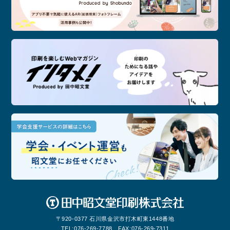
記念
印刷
学会
〒920-0377 石川県金沢市打木町東1448番地
TEL:
076-269-7788
FAX:
076-269-7311