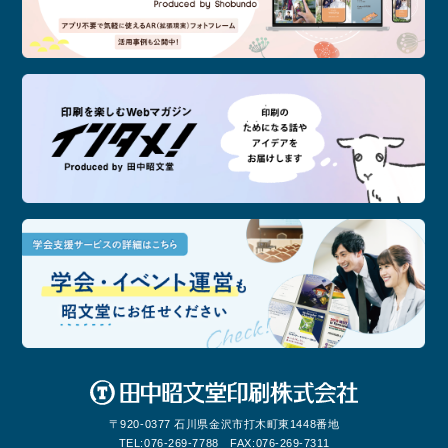
記念
印刷
学会
〒920-0377 石川県金沢市打木町東1448番地
TEL:
076-269-7788
FAX:
076-269-7311