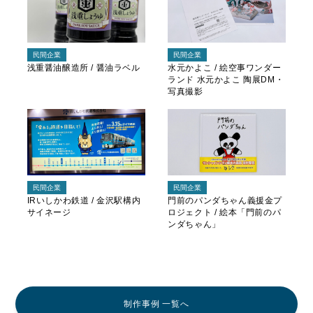
民間企業
民間企業
浅重醤油醸造所 / 醤油ラベル
水元かよこ / 絵空事ワンダー
ランド 水元かよこ 陶展DM・
写真撮影
民間企業
民間企業
IRいしかわ鉄道 / 金沢駅構内
門前のパンダちゃん義援金プ
サイネージ
ロジェクト / 絵本「門前のパ
ンダちゃん」
制作事例 一覧へ