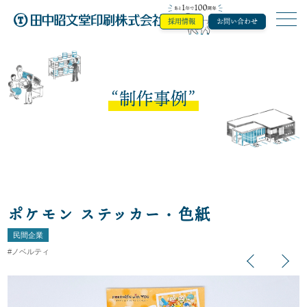
採用情報
お問い合わせ
田中昭文堂印
制作事例
ポケモン ステッカー・色紙
民間企業
ノベルティ
Previous
Next