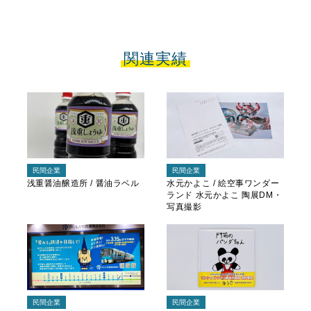
関連実績
民間企業
民間企業
浅重醤油醸造所 / 醤油ラベル
水元かよこ / 絵空事ワンダー
ランド 水元かよこ 陶展DM・
写真撮影
民間企業
民間企業