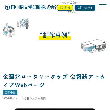
採用情報
お問い合わせ
田中昭文堂印
制作事例
金澤北ロータリークラブ 会報誌アーカ
イブWebページ
民間企業
Webサイト
各種システム構築